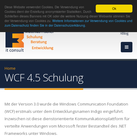
Diese Website verwendet Cookies. Die Verwendung von
Ok
Cookies dient der Erstellung anonymisierter Statistiken. Durch
Schließen dieses Banners mit OK oder die weitere Nutzung dieser Webseite stimmen Sie
der Verwendung von Cookies zu.
Weitere Informationen zur Verwendung von Cookies und
zum Datenschutz finden Sie in der Datenschutzerklärung.
Blog
Home
WCF 4.5 Schulung
Mit der Version 3.0 wurde die Windows Communication Foundation
(WCF) erstmals unter dem Entwicklungsnamen Indigo eingeführt.
Inzwischen ist diese dienstorientierte Kommunikationsplattform für
verteilte Anwendungen vom Microsoft fester Bestandteil des .NET
Frameworks unter Windows.