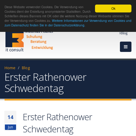
Diese Website verwendet Cookies. Die Verwendung von
Ok
Cookies dient der Erstellung anonymisierter Statistiken. Durch
Schließen dieses Banners mit OK oder die weitere Nutzung dieser Webseite stimmen Sie
der Verwendung von Cookies zu.
Weitere Informationen zur Verwendung von Cookies und
zum Datenschutz finden Sie in der Datenschutzerklärung.
Blog
Home
Blog
Erster Rathenower
Schwedentag
Erster Rathenower
14
Schwedentag
Jun