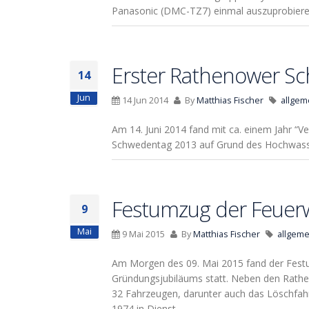
Panasonic (DMC-TZ7) einmal auszuprobieren
Erster Rathenower S
14
Jun
14 Jun 2014
By
Matthias Fischer
allgem
Am 14. Juni 2014 fand mit ca. einem Jahr “
Schwedentag 2013 auf Grund des Hochwass
Festumzug der Feuer
9
Mai
9 Mai 2015
By
Matthias Fischer
allgeme
Am Morgen des 09. Mai 2015 fand der Fest
Gründungsjubiläums statt. Neben den Rathe
32 Fahrzeugen, darunter auch das Löschfah
1974 in Dienst…