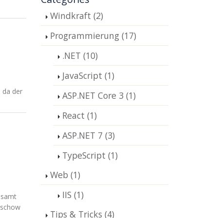
Windkraft (2)
Programmierung (17)
.NET (10)
JavaScript (1)
 da der
ASP.NET Core 3 (1)
React (1)
ASP.NET 7 (3)
TypeScript (1)
Web (1)
IIS (1)
esamt
Buschow
Tips & Tricks (4)