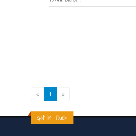
«
1
»
Get in Touch