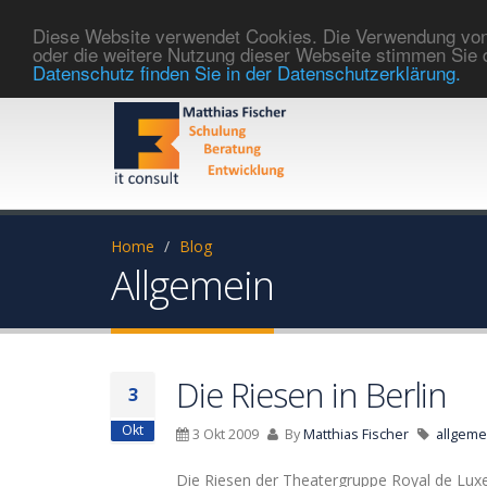
Diese Website verwendet Cookies. Die Verwendung von C
oder die weitere Nutzung dieser Webseite stimmen Sie
Datenschutz finden Sie in der Datenschutzerklärung.
Home
Blog
Allgemein
Die Riesen in Berlin
3
Okt
3 Okt 2009
By
Matthias Fischer
allgeme
Die Riesen der Theatergruppe Royal de Luxe