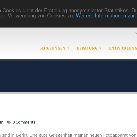
ookies dient der Erstellung anonymisierter Statistiken. 
 der Verwendung von Cookies zu.
Weitere Informationen zu
SCHULUNGEN
BERATUNG
ENTWICKLUN
in,
0 Comments
 sind in Berlin. Eine gute Gelegenheit meinen neuen Fotoapparat von