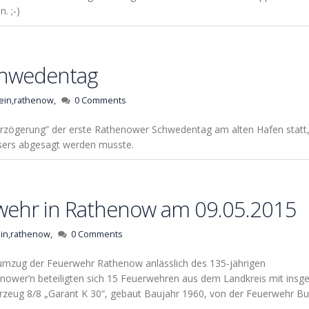
. ;-)
chwedentag
ein,
rathenow,
0 Comments
Verzögerung” der erste Rathenower Schwedentag am alten Hafen statt,
ers abgesagt werden musste.
wehr in Rathenow am 09.05.2015
in,
rathenow,
0 Comments
umzug der Feuerwehr Rathenow anlässlich des 135-jährigen
nower’n beteiligten sich 15 Feuerwehren aus dem Landkreis mit insg
rzeug 8/8 „Garant K 30“, gebaut Baujahr 1960, von der Feuerwehr 